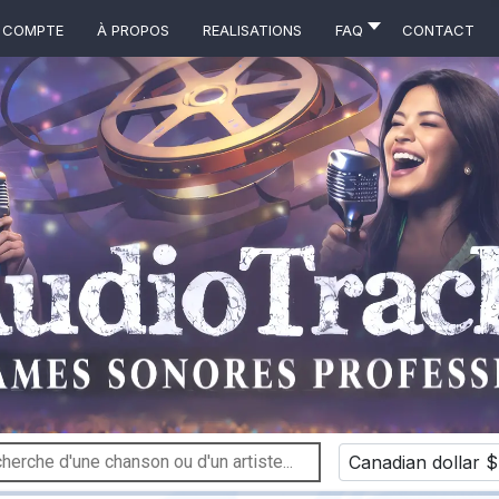
 COMPTE
À propos
Realisations
FAQ
Contact
Canadian dollar $