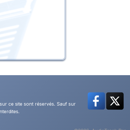
sur ce site sont réservés. Sauf sur
nterdites.