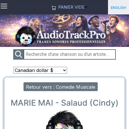
≡
Sélection
English
PANIER VIDE
Retour vers : Comedie Musicale
MARIE MAI - Salaud (Cindy)