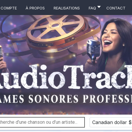
 COMPTE
À propos
Realisations
FAQ
Contact
Canadian dollar $