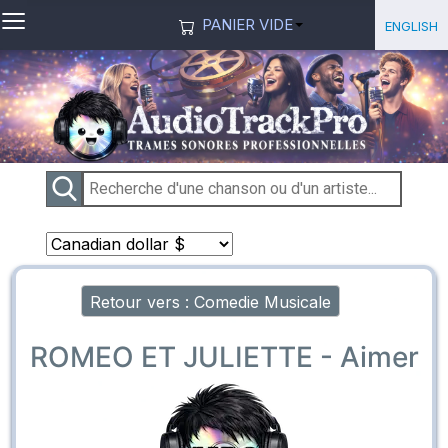
≡
Sélection
English
PANIER VIDE
Retour vers : Comedie Musicale
ROMEO ET JULIETTE - Aimer