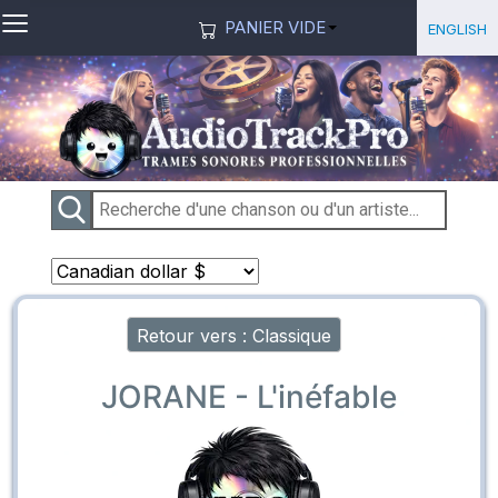
≡
Sélection
English
PANIER VIDE
Retour vers : Classique
JORANE - L'inéfable