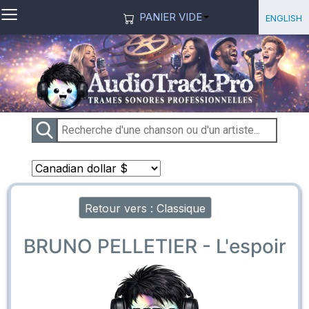
≡
Sélection
English
PANIER VIDE
Retour vers : Classique
BRUNO PELLETIER - L'espoir