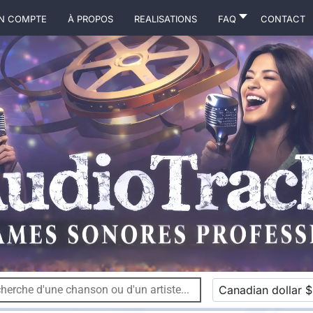
N COMPTE
À propos
Realisations
FAQ
Contact
Canadian dollar $