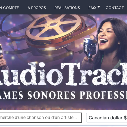
N COMPTE
À propos
Realisations
FAQ
Contact
Canadian dollar $