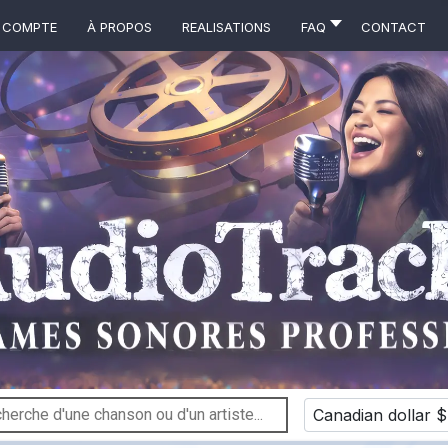
 COMPTE
À propos
Realisations
FAQ
Contact
Canadian dollar $