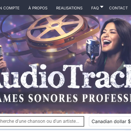
N COMPTE
À propos
Realisations
FAQ
Contact
Canadian dollar $