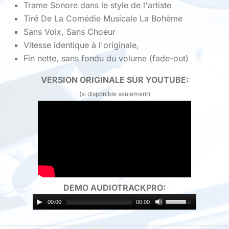
Trame Sonore dans le style de l'artiste
Tiré De La Comédie Musicale La Bohème
Sans Voix, Sans Choeur
Vitesse identique à l'originale,
Fin nette, sans fondu du volume (fade-out)
VERSION ORIGINALE SUR YOUTUBE:
(si disponible seulement)
DEMO AUDIOTRACKPRO:
00:00
00:00