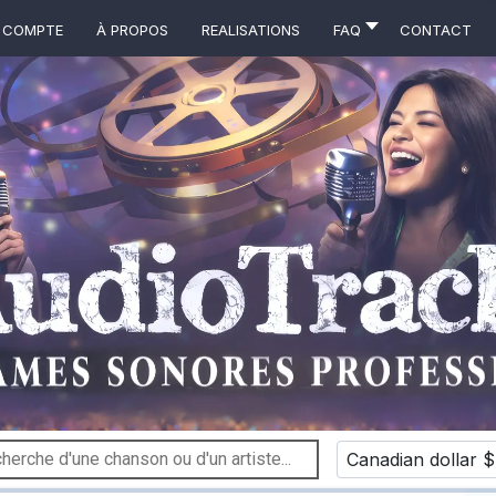
 COMPTE
À propos
Realisations
FAQ
Contact
Canadian dollar $