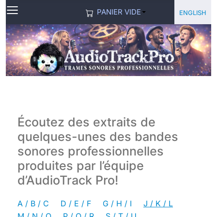
≡
Sélectionne
English
PANIER VIDE
Écoutez des extraits de
quelques-unes des bandes
sonores professionnelles
produites par l’équipe
d’AudioTrack Pro!
A / B / C
D / E / F
G / H / I
J / K / L
M / N / O
P / Q / R
S / T / U